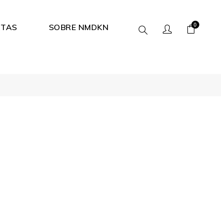
0
RTAS
SOBRE NMDKN
Search
here...